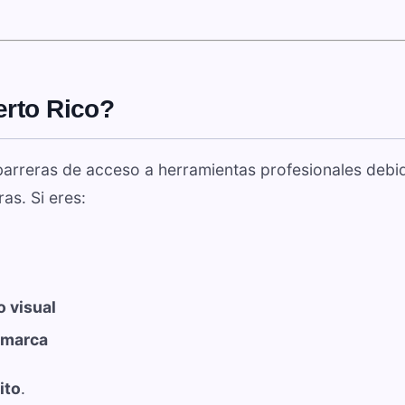
erto Rico?
barreras de acceso a herramientas profesionales debi
as. Si eres:
 visual
 marca
ito
.