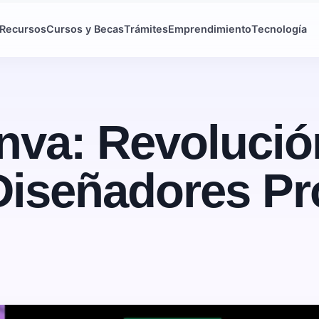
Recursos
Cursos y Becas
Trámites
Emprendimiento
Tecnología
anva: Revolució
Diseñadores Pr