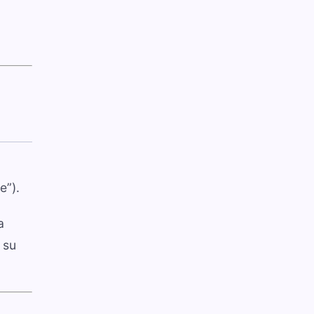
e”).
a
 su