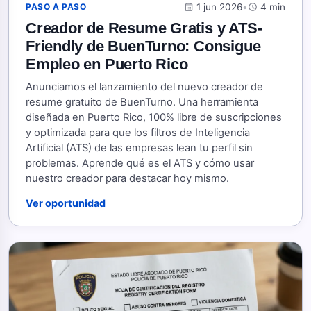
calendar_month
1 jun 2026
•
schedule
4 min
PASO A PASO
Creador de Resume Gratis y ATS-
Friendly de BuenTurno: Consigue
Empleo en Puerto Rico
Anunciamos el lanzamiento del nuevo creador de
resume gratuito de BuenTurno. Una herramienta
diseñada en Puerto Rico, 100% libre de suscripciones
y optimizada para que los filtros de Inteligencia
Artificial (ATS) de las empresas lean tu perfil sin
problemas. Aprende qué es el ATS y cómo usar
nuestro creador para destacar hoy mismo.
Ver oportunidad