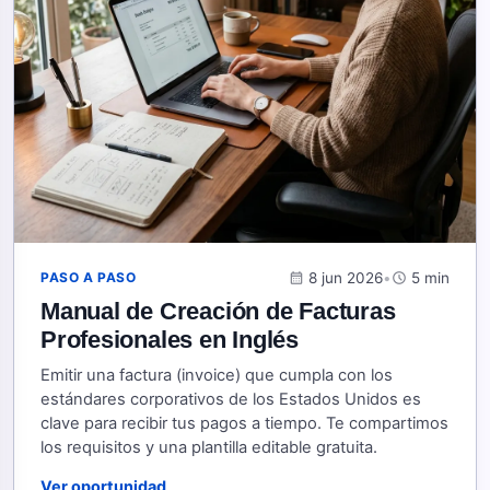
calendar_month
8 jun 2026
•
schedule
5 min
PASO A PASO
Manual de Creación de Facturas
Profesionales en Inglés
Emitir una factura (invoice) que cumpla con los
estándares corporativos de los Estados Unidos es
clave para recibir tus pagos a tiempo. Te compartimos
los requisitos y una plantilla editable gratuita.
Ver oportunidad