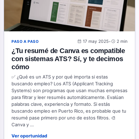
calendar_month
17 may 2025
•
schedule
2 min
PASO A PASO
¿Tu resumé de Canva es compatible
con sistemas ATS? Sí, y te decimos
cómo
✅ ¿Qué es un ATS y por qué importa si estas
buscando empleo? Los ATS (Applicant Tracking
Systems) son programas que usan muchas empresas
para filtrar y leer resumés automáticamente. Evalúan
palabras clave, experiencia y formato. Si estás
buscando empleo en Puerto Rico, es probable que tu
resumé pase primero por uno de estos filtros. 🎨
Canva y ...
Ver oportunidad