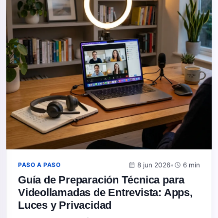
calendar_month
8 jun 2026
•
schedule
6 min
PASO A PASO
Guía de Preparación Técnica para
Videollamadas de Entrevista: Apps,
Luces y Privacidad