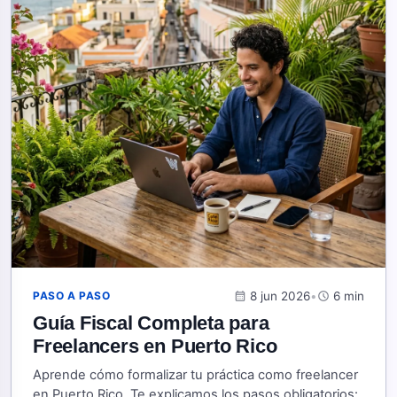
calendar_month
8 jun 2026
•
schedule
6 min
PASO A PASO
Guía Fiscal Completa para
Freelancers en Puerto Rico
Aprende cómo formalizar tu práctica como freelancer
en Puerto Rico. Te explicamos los pasos obligatorios: