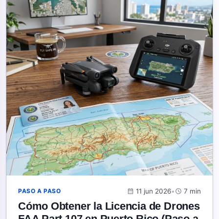
calendar_month
11 jun 2026
•
schedule
7 min
PASO A PASO
Cómo Obtener la Licencia de Drones
FAA Part 107 en Puerto Rico (Paso a