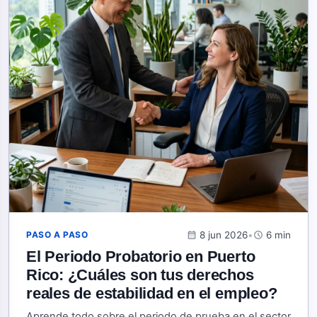
calendar_month
8 jun 2026
•
schedule
6 min
PASO A PASO
El Periodo Probatorio en Puerto
Rico: ¿Cuáles son tus derechos
reales de estabilidad en el empleo?
Aprende todo sobre el periodo de prueba en el sector