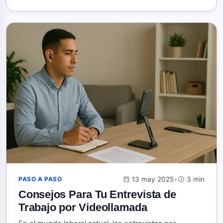
calendar_month
13 may 2025
•
schedule
3 min
PASO A PASO
Consejos Para Tu Entrevista de
Trabajo por Videollamada