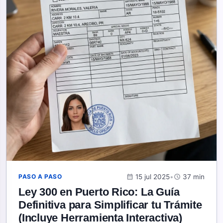
calendar_month
15 jul 2025
•
schedule
37 min
PASO A PASO
Ley 300 en Puerto Rico: La Guía
Definitiva para Simplificar tu Trámite
(Incluye Herramienta Interactiva)