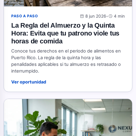
calendar_month
8 jun 2026
•
schedule
4 min
PASO A PASO
La Regla del Almuerzo y la Quinta
Hora: Evita que tu patrono viole tus
horas de comida
Conoce tus derechos en el periodo de alimentos en
Puerto Rico. La regla de la quinta hora y las
penalidades aplicables si tu almuerzo es retrasado o
interrumpido.
Ver oportunidad