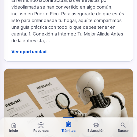
En el mundo laboral actual, las entrevistas por
videollamada se han convertido en algo común,
incluso en Puerto Rico. Para asegurarte de que estés
listo para brillar desde tu hogar, aquí te compartimos
una guía práctica con todo lo que debes tener en
cuenta. 1. Conexión a Internet: Tu Mejor Aliada Antes
de la entrevista, ...
Ver oportunidad
assignment
home
hub
school
search
Inicio
Recursos
Trámites
Educación
Buscar