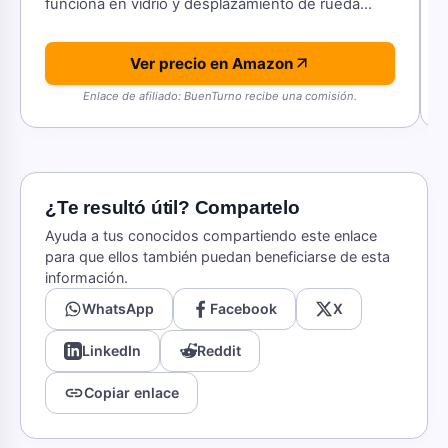
funciona en vidrio y desplazamiento de rueda
MagSpeed.
Ver precio en Amazon
Enlace de afiliado: BuenTurno recibe una comisión.
¿Te resultó útil? Compartelo
Ayuda a tus conocidos compartiendo este enlace
para que ellos también puedan beneficiarse de esta
información.
WhatsApp
Facebook
X
LinkedIn
Reddit
link
Copiar enlace