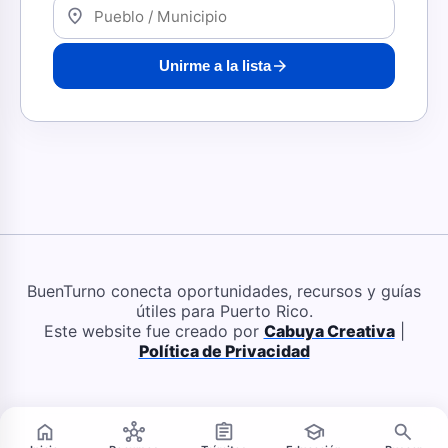
location_on
arrow_forward
Unirme a la lista
BuenTurno conecta oportunidades, recursos y guías
útiles para Puerto Rico.
Este website fue creado por
Cabuya Creativa
|
Política de Privacidad
home
hub
assignment
school
search