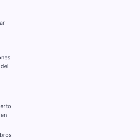
ar
ones
 del
uerto
 en
obros