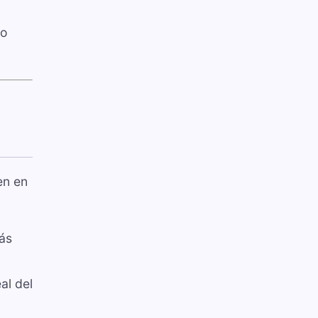
eo
en en
ás
al del