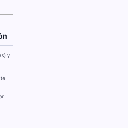
ón
as) y
nte
ar