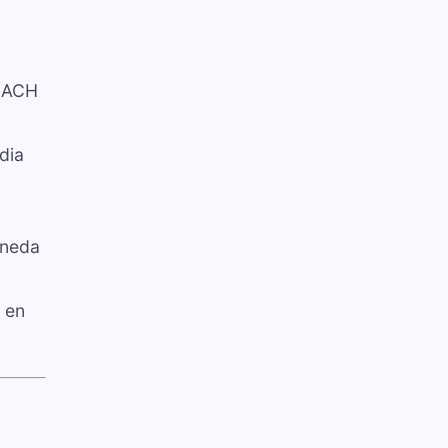
s ACH
dia
oneda
 en