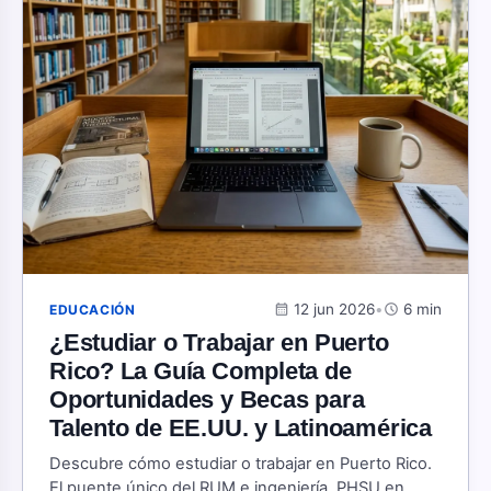
calendar_month
12 jun 2026
•
schedule
6 min
EDUCACIÓN
¿Estudiar o Trabajar en Puerto
Rico? La Guía Completa de
Oportunidades y Becas para
Talento de EE.UU. y Latinoamérica
Descubre cómo estudiar o trabajar en Puerto Rico.
El puente único del RUM e ingeniería, PHSU en