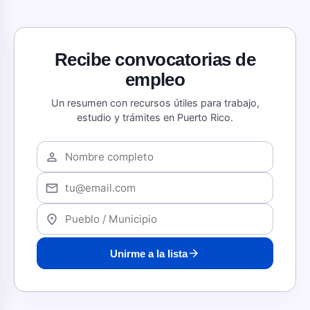
Recibe convocatorias de
empleo
Un resumen con recursos útiles para trabajo,
estudio y trámites en Puerto Rico.
person
mail
location_on
arrow_forward
Unirme a la lista