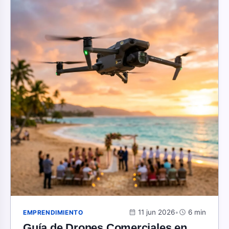
calendar_month
11 jun 2026
•
schedule
6 min
EMPRENDIMIENTO
Guía de Drones Comerciales en