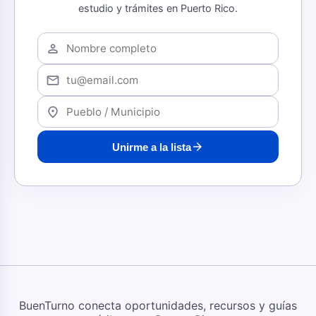
estudio y trámites en Puerto Rico.
person
mail
location_on
arrow_forward
Unirme a la lista
BuenTurno conecta oportunidades, recursos y guías