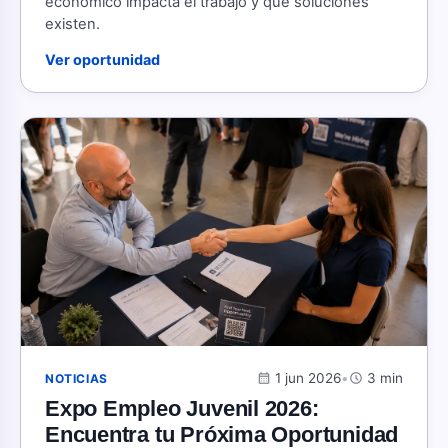
económico impacta el trabajo y qué soluciones
existen.
Ver oportunidad
calendar_month
1 jun 2026
•
schedule
3 min
NOTICIAS
Expo Empleo Juvenil 2026:
Encuentra tu Próxima Oportunidad