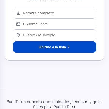
person
mail
location_on
arrow_forward
Unirme a la lista
BuenTurno conecta oportunidades, recursos y guías
útiles para Puerto Rico.