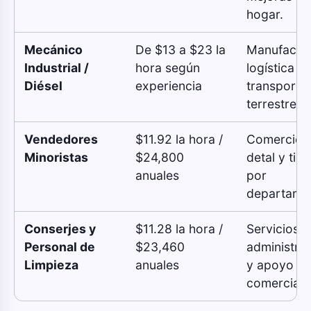
hogar.
Mecánico
De $13 a $23 la
Manufactur
Industrial /
hora según
logística y
Diésel
experiencia
transporte
terrestre.
Vendedores
$11.92 la hora /
Comercio a
Minoristas
$24,800
detal y tie
anuales
por
departame
Conserjes y
$11.28 la hora /
Servicios
Personal de
$23,460
administrat
Limpieza
anuales
y apoyo
comercial.