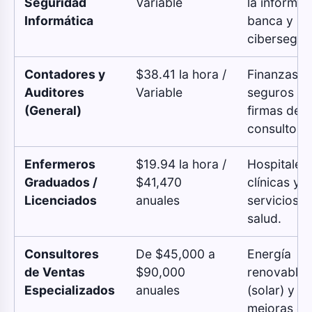
Seguridad
Variable
la informac
Informática
banca y
cibersegur
Contadores y
$38.41 la hora /
Finanzas,
Auditores
Variable
seguros y
(General)
firmas de
consultoría
Enfermeros
$19.94 la hora /
Hospitales,
Graduados /
$41,470
clínicas y
Licenciados
anuales
servicios d
salud.
Consultores
De $45,000 a
Energía
de Ventas
$90,000
renovable
Especializados
anuales
(solar) y
mejoras de