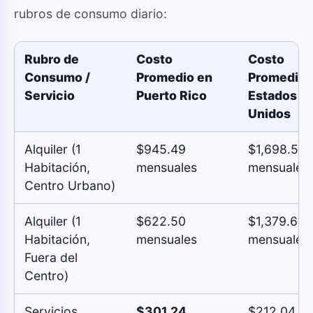
rubros de consumo diario:
Rubro de
Costo
Costo
Consumo /
Promedio en
Promedio 
Servicio
Puerto Rico
Estados
Unidos
Alquiler (1
$945.49
$1,698.58
Habitación,
mensuales
mensuales
Centro Urbano)
Alquiler (1
$622.50
$1,379.61
Habitación,
mensuales
mensuales
Fuera del
Centro)
Servicios
$301.24
$212.04