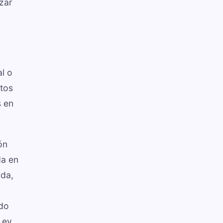
zar
l o
stos
s en
ón
da en
ada,
ado
Ley