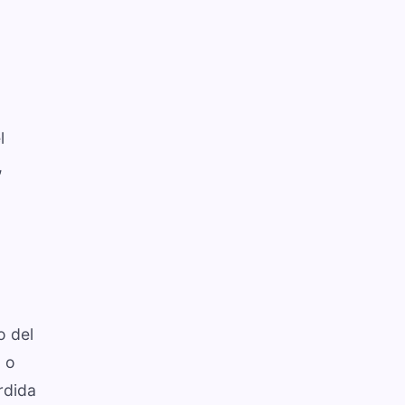
l
,
o del
, o
rdida