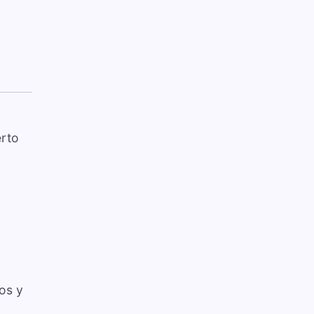
erto
os y