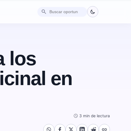
search
a los
cinal en
schedule
3 min de lectura
link