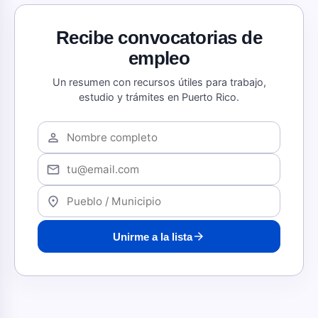
Recibe convocatorias de
empleo
Un resumen con recursos útiles para trabajo,
estudio y trámites en Puerto Rico.
person
mail
location_on
arrow_forward
Unirme a la lista