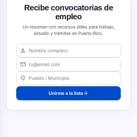
Recibe convocatorias de
empleo
Un resumen con recursos útiles para trabajo,
estudio y trámites en Puerto Rico.
person
mail
location_on
arrow_forward
Unirme a la lista