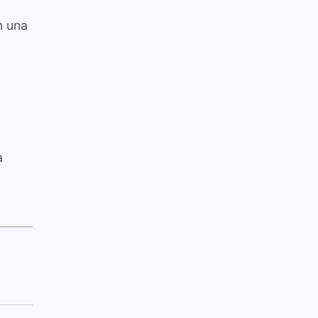
n una
a