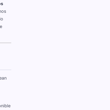
os
chos
io
de
sean
nible