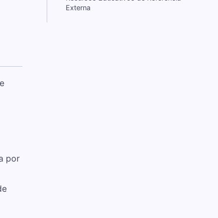
Externa
ue
a por
de