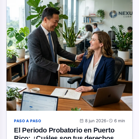
calendar_month
8 jun 2026
•
schedule
6 min
PASO A PASO
El Periodo Probatorio en Puerto
Rico: ¿Cuáles son tus derechos