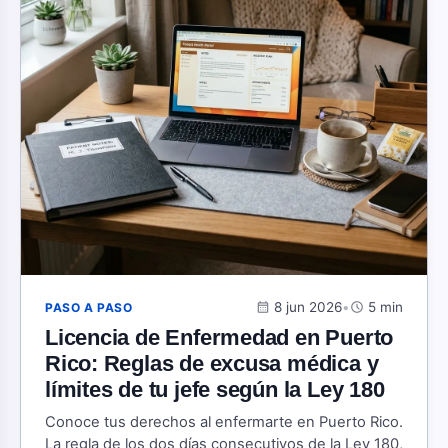
calendar_month
8 jun 2026
•
schedule
5 min
PASO A PASO
Licencia de Enfermedad en Puerto
Rico: Reglas de excusa médica y
límites de tu jefe según la Ley 180
Conoce tus derechos al enfermarte en Puerto Rico.
La regla de los dos días consecutivos de la Ley 180,