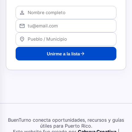
person
mail
location_on
arrow_forward
Unirme a la lista
BuenTurno conecta oportunidades, recursos y guías
útiles para Puerto Rico.
Este website fue creado por
Cabuya Creativa
|