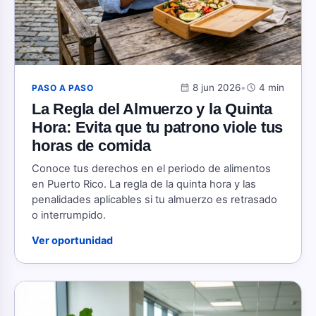
calendar_month
8 jun 2026
•
schedule
4 min
PASO A PASO
La Regla del Almuerzo y la Quinta
Hora: Evita que tu patrono viole tus
horas de comida
Conoce tus derechos en el periodo de alimentos
en Puerto Rico. La regla de la quinta hora y las
penalidades aplicables si tu almuerzo es retrasado
o interrumpido.
Ver oportunidad