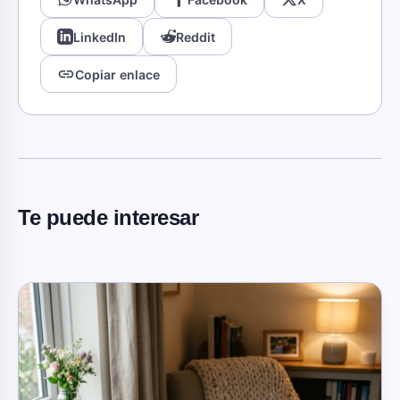
LinkedIn
Reddit
link
Copiar enlace
Te puede interesar