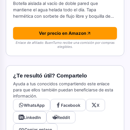
Botella aislada al vacío de doble pared que
mantiene el agua helada todo el día. Tapa
hermética con sorbete de flujo libre y boquilla de
doble uso.
Ver precio en Amazon
Enlace de afiliado: BuenTurno recibe una comisión por compras
elegibles.
¿Te resultó útil? Compartelo
Ayuda a tus conocidos compartiendo este enlace
para que ellos también puedan beneficiarse de esta
información.
WhatsApp
Facebook
X
LinkedIn
Reddit
link
Copiar enlace