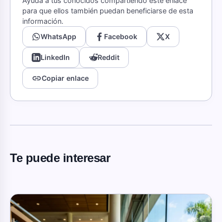
Ayuda a tus conocidos compartiendo este enlace
para que ellos también puedan beneficiarse de esta
información.
WhatsApp
Facebook
X
LinkedIn
Reddit
link
Copiar enlace
Te puede interesar