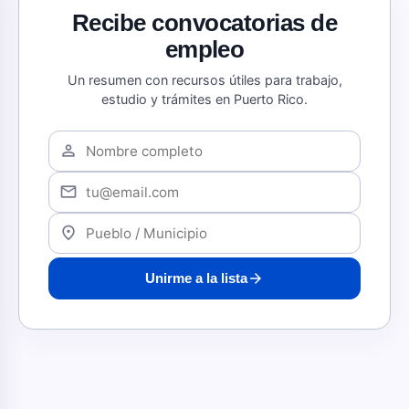
Recibe convocatorias de
empleo
Un resumen con recursos útiles para trabajo,
estudio y trámites en Puerto Rico.
person
mail
location_on
arrow_forward
Unirme a la lista