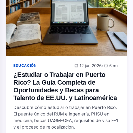
calendar_month
12 jun 2026
•
schedule
6 min
EDUCACIÓN
¿Estudiar o Trabajar en Puerto
Rico? La Guía Completa de
Oportunidades y Becas para
Talento de EE.UU. y Latinoamérica
Descubre cómo estudiar o trabajar en Puerto Rico.
El puente único del RUM e ingeniería, PHSU en
medicina, becas UAGM-OEA, requisitos de visa F-1
y el proceso de relocalización.