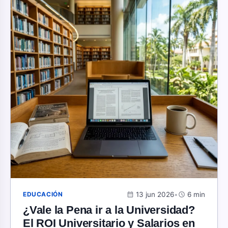
calendar_month
13 jun 2026
•
schedule
6 min
EDUCACIÓN
¿Vale la Pena ir a la Universidad?
El ROI Universitario y Salarios en