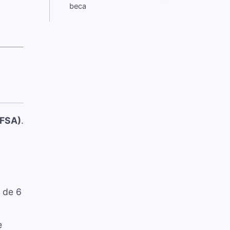
beca
AFSA)
.
 de 6
e