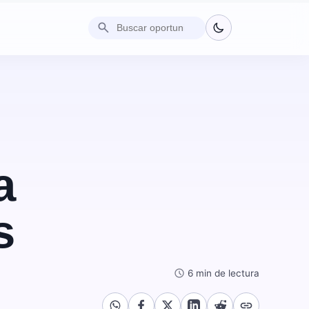
search
:
a
s
schedule
6 min de lectura
link