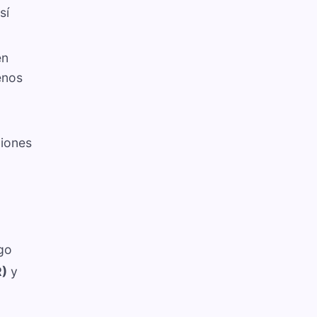
sí
en
enos
ciones
igo
R)
y