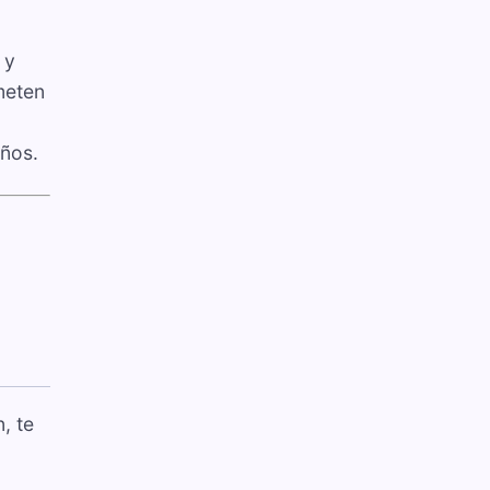
 y
meten
años.
, te