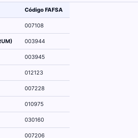
Código FAFSA
007108
(RUM)
003944
003945
012123
007228
010975
030160
007206