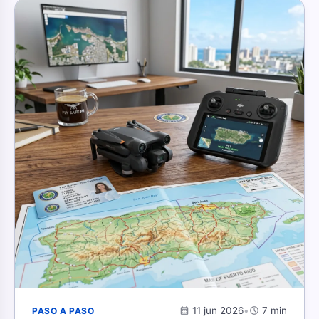
calendar_month
11 jun 2026
•
schedule
7 min
PASO A PASO