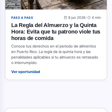
calendar_month
8 jun 2026
•
schedule
4 min
PASO A PASO
La Regla del Almuerzo y la Quinta
Hora: Evita que tu patrono viole tus
horas de comida
Conoce tus derechos en el periodo de alimentos
en Puerto Rico. La regla de la quinta hora y las
penalidades aplicables si tu almuerzo es retrasado
o interrumpido.
Ver oportunidad