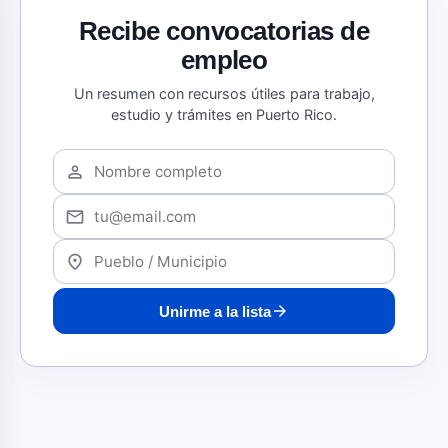
Recibe convocatorias de
empleo
Un resumen con recursos útiles para trabajo,
estudio y trámites en Puerto Rico.
person
mail
location_on
arrow_forward
Unirme a la lista