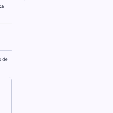
ca
s de