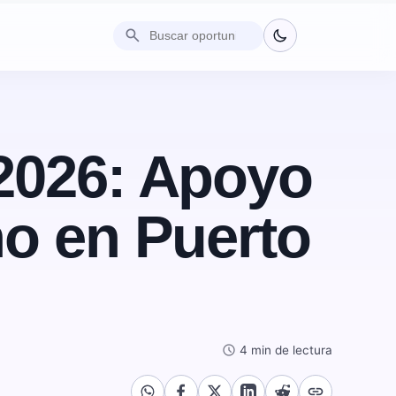
search
2026: Apoyo
ho en Puerto
schedule
4 min de lectura
link