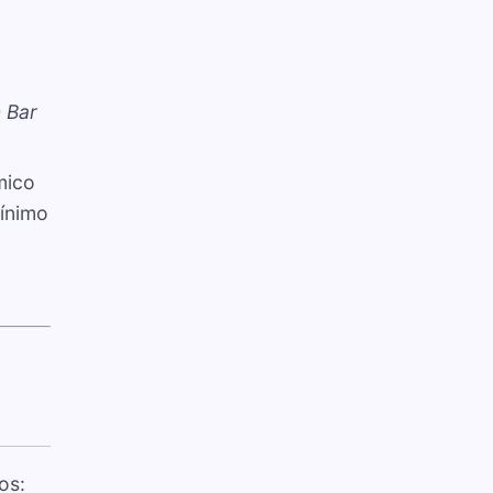
 Bar
mico
mínimo
os: