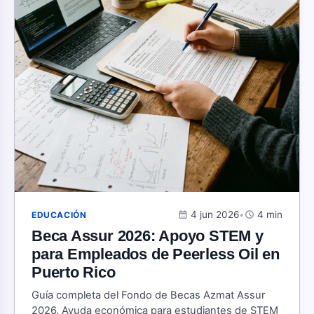
calendar_month
4 jun 2026
•
schedule
4 min
EDUCACIÓN
Beca Assur 2026: Apoyo STEM y
para Empleados de Peerless Oil en
Puerto Rico
Guía completa del Fondo de Becas Azmat Assur
2026. Ayuda económica para estudiantes de STEM