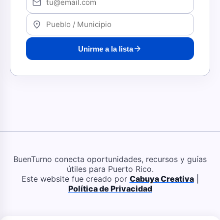
mail
location_on
arrow_forward
Unirme a la lista
BuenTurno conecta oportunidades, recursos y guías
útiles para Puerto Rico.
Este website fue creado por
Cabuya Creativa
|
Política de Privacidad