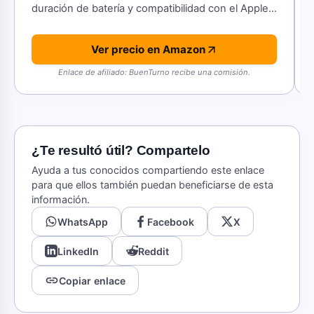
duración de batería y compatibilidad con el Apple
Pencil.
Ver precio en Amazon
Enlace de afiliado: BuenTurno recibe una comisión.
¿Te resultó útil? Compartelo
Ayuda a tus conocidos compartiendo este enlace
para que ellos también puedan beneficiarse de esta
información.
WhatsApp
Facebook
X
LinkedIn
Reddit
link
Copiar enlace