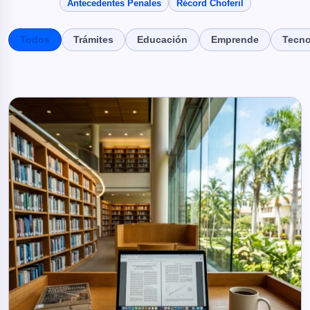
Antecedentes Penales
Récord Choferil
Todos
Trámites
Educación
Emprende
Tecno