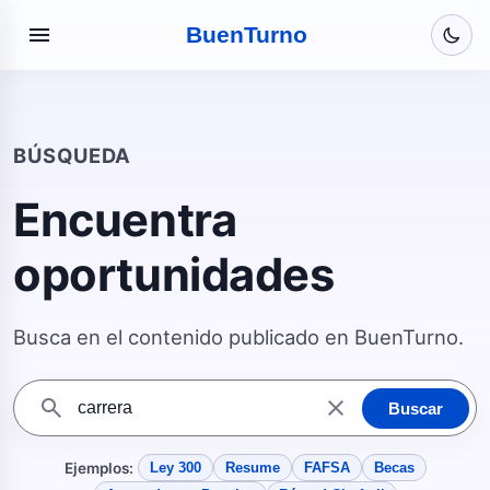
menu
Buen
Turno
BÚSQUEDA
Encuentra
oportunidades
Busca en el contenido publicado en BuenTurno.
search
close
Buscar
Ejemplos:
Ley 300
Resume
FAFSA
Becas