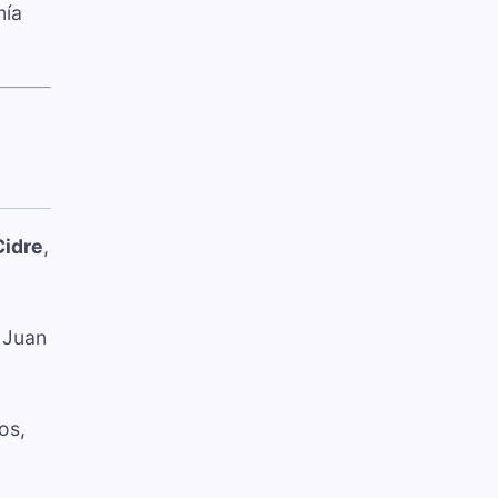
mía
Cidre
,
 Juan
os,