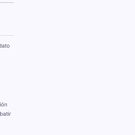
dato
ión
batir