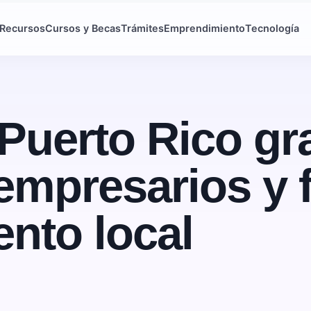
Recursos
Cursos y Becas
Trámites
Emprendimiento
Tecnología
 Puerto Rico gr
mpresarios y f
nto local