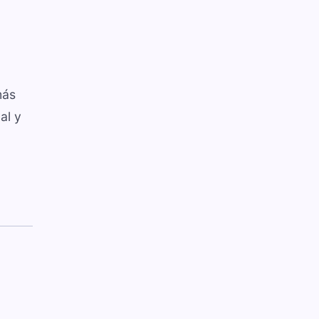
más
al y