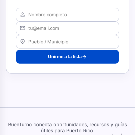
person
mail
location_on
arrow_forward
Unirme a la lista
BuenTurno conecta oportunidades, recursos y guías
útiles para Puerto Rico.