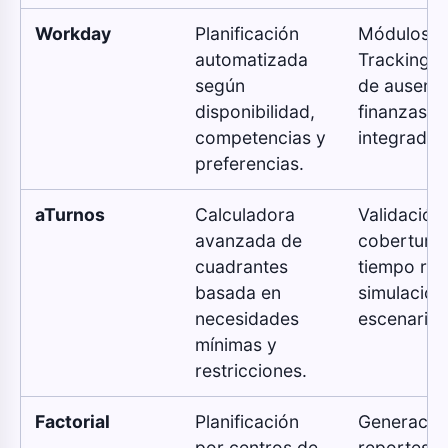
Workday
Planificación
Módulos d
automatizada
Tracking, 
según
de ausenci
disponibilidad,
finanzas
competencias y
integrados
preferencias.
aTurnos
Calculadora
Validación
avanzada de
cobertura 
cuadrantes
tiempo rea
basada en
simulación
necesidades
escenarios
mínimas y
restricciones.
Factorial
Planificación
Generació
por centros de
reportes d