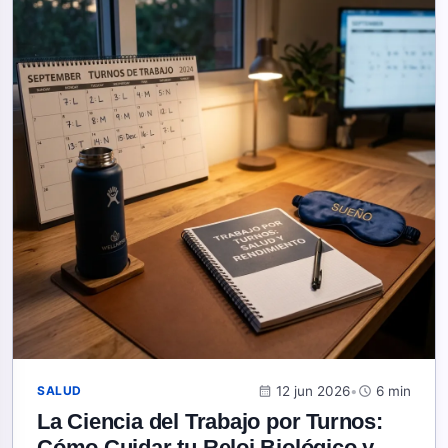
calendar_month
12 jun 2026
•
schedule
6 min
SALUD
La Ciencia del Trabajo por Turnos:
Cómo Cuidar tu Reloj Biológico y