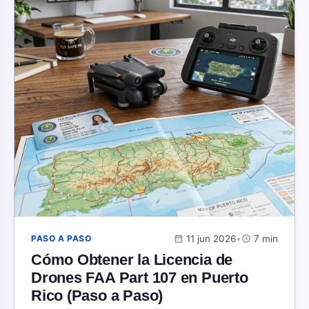
calendar_month
11 jun 2026
•
schedule
7 min
PASO A PASO
Cómo Obtener la Licencia de
Drones FAA Part 107 en Puerto
Rico (Paso a Paso)