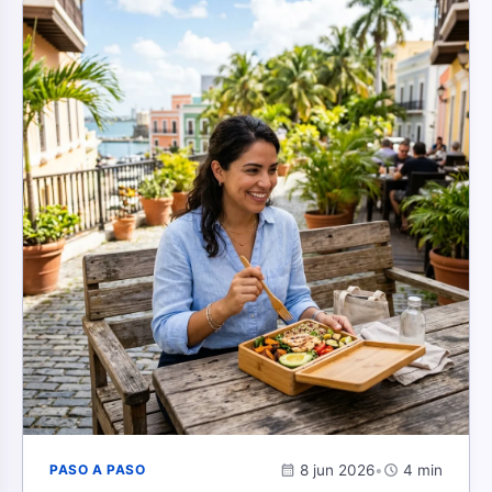
calendar_month
8 jun 2026
•
schedule
4 min
PASO A PASO