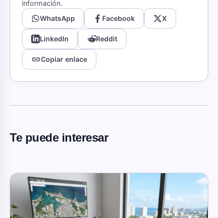
información.
WhatsApp
Facebook
X
LinkedIn
Reddit
link
Copiar enlace
Te puede interesar