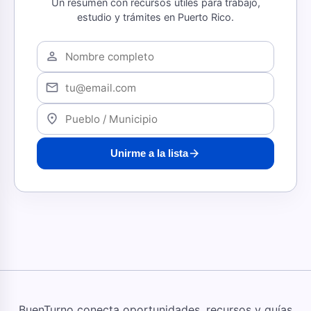
Un resumen con recursos útiles para trabajo,
estudio y trámites en Puerto Rico.
person
mail
location_on
arrow_forward
Unirme a la lista
BuenTurno conecta oportunidades, recursos y guías