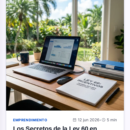
calendar_month
12 jun 2026
•
schedule
5 min
EMPRENDIMIENTO
Los Secretos de la Ley 60 en