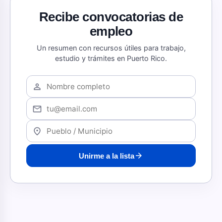
Recibe convocatorias de
empleo
Un resumen con recursos útiles para trabajo,
estudio y trámites en Puerto Rico.
person
mail
location_on
arrow_forward
Unirme a la lista