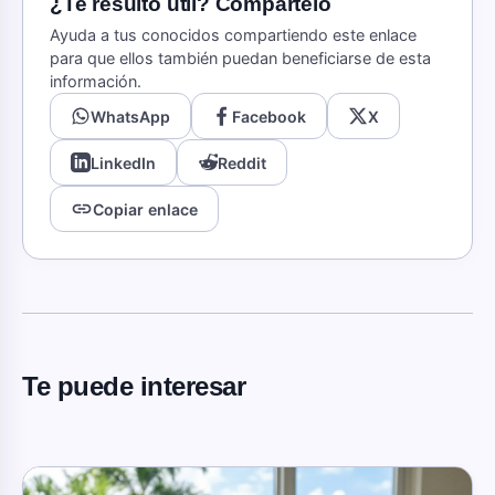
¿Te resultó útil? Compartelo
Ayuda a tus conocidos compartiendo este enlace
para que ellos también puedan beneficiarse de esta
información.
WhatsApp
Facebook
X
LinkedIn
Reddit
link
Copiar enlace
Te puede interesar