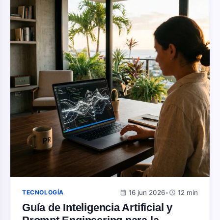
calendar_month
16 jun 2026
•
schedule
12 min
TECNOLOGÍA
Guía de Inteligencia Artificial y