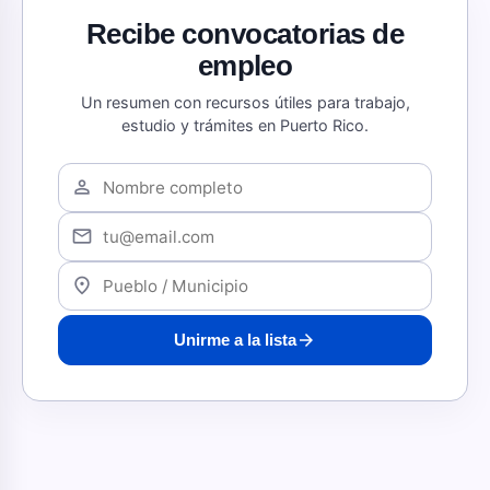
Recibe convocatorias de
empleo
Un resumen con recursos útiles para trabajo,
estudio y trámites en Puerto Rico.
person
mail
location_on
arrow_forward
Unirme a la lista