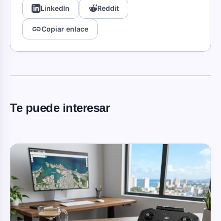
LinkedIn
Reddit
link
Copiar enlace
Te puede interesar