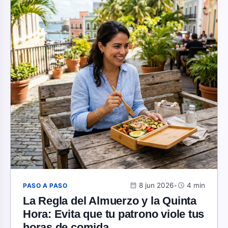
calendar_month
8 jun 2026
•
schedule
4 min
PASO A PASO
La Regla del Almuerzo y la Quinta
Hora: Evita que tu patrono viole tus
horas de comida