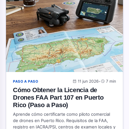
calendar_month
11 jun 2026
•
schedule
7 min
PASO A PASO
Cómo Obtener la Licencia de
Drones FAA Part 107 en Puerto
Rico (Paso a Paso)
Aprende cómo certificarte como piloto comercial
de drones en Puerto Rico. Requisitos de la FAA,
registro en IACRA/PSI, centros de examen locales y