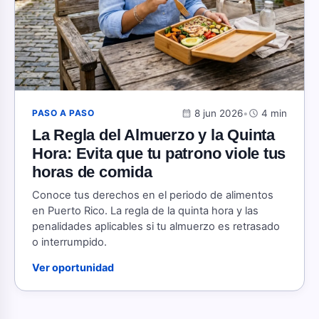
calendar_month
8 jun 2026
•
schedule
4 min
PASO A PASO
La Regla del Almuerzo y la Quinta
Hora: Evita que tu patrono viole tus
horas de comida
Conoce tus derechos en el periodo de alimentos
en Puerto Rico. La regla de la quinta hora y las
penalidades aplicables si tu almuerzo es retrasado
o interrumpido.
Ver oportunidad