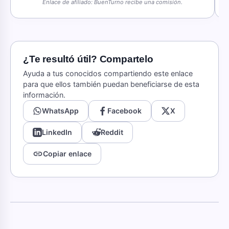
Enlace de afiliado: BuenTurno recibe una comisión.
¿Te resultó útil? Compartelo
Ayuda a tus conocidos compartiendo este enlace
para que ellos también puedan beneficiarse de esta
información.
WhatsApp
Facebook
X
LinkedIn
Reddit
link
Copiar enlace