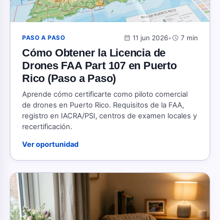
calendar_month
11 jun 2026
•
schedule
7 min
PASO A PASO
Cómo Obtener la Licencia de
Drones FAA Part 107 en Puerto
Rico (Paso a Paso)
Aprende cómo certificarte como piloto comercial
de drones en Puerto Rico. Requisitos de la FAA,
registro en IACRA/PSI, centros de examen locales y
recertificación.
Ver oportunidad