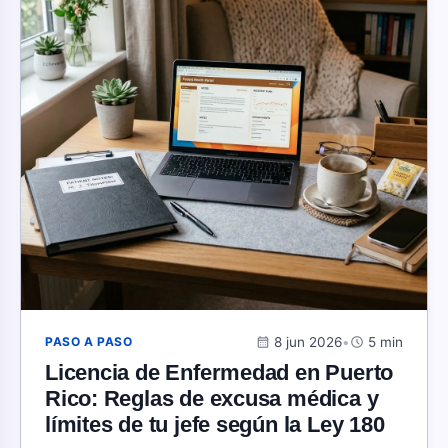
calendar_month
8 jun 2026
•
schedule
5 min
PASO A PASO
Licencia de Enfermedad en Puerto
Rico: Reglas de excusa médica y
límites de tu jefe según la Ley 180