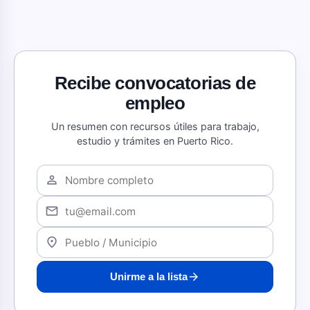
Recibe convocatorias de
empleo
Un resumen con recursos útiles para trabajo,
estudio y trámites en Puerto Rico.
person
mail
location_on
arrow_forward
Unirme a la lista