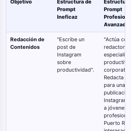
Objetivo
Estructura de
Estructura
Prompt
Prompt
Ineficaz
Profesiona
Avanzado
Redacción de
"Escribe un
"Actúa co
Contenidos
post de
redactor
Instagram
especialist
sobre
productivi
productividad".
corporativ
Redacta un
para una
publicació
Instagram d
a jóvenes
profesiona
Puerto Ric
interesados