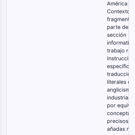
América La
Contexto: e
fragmento
parte de u
sección
informativ
trabajo re
Instrucción
específica:
traduccion
literales de
anglicismos
industria, 
por equiva
conceptual
precisos. 
añadas not