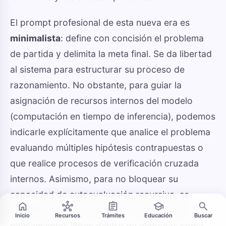
El prompt profesional de esta nueva era es
minimalista
: define con concisión el problema
de partida y delimita la meta final. Se da libertad
al sistema para estructurar su proceso de
razonamiento. No obstante, para guiar la
asignación de recursos internos del modelo
(computación en tiempo de inferencia), podemos
indicarle explícitamente que analice el problema
evaluando múltiples hipótesis contrapuestas o
que realice procesos de verificación cruzada
internos. Asimismo, para no bloquear su
capacidad de autoevaluación recursiva, se
home
hub
assignment
school
search
aconseja permitir que el modelo vuelque sus
Inicio
Recursos
Trámites
Educación
Buscar
pensamientos libres dentro de etiquetas como