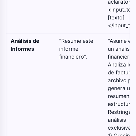
aclaratoria
<input_tex
[texto]
</input_tex
Análisis de
"Resume este
"Asume el r
Informes
informe
un analista
financiero".
financiero j
Analiza los
de facturac
archivo pro
genera un
resumen
estructura
Restringe t
análisis
exclusivam
1) Crecimi