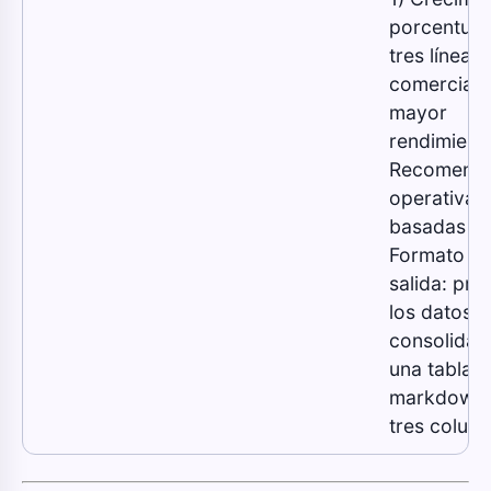
porcentual,
tres líneas
comerciale
mayor
rendimiento
Recomenda
operativas
basadas en
Formato d
salida: pre
los datos
consolidad
una tabla
markdown 
tres colum