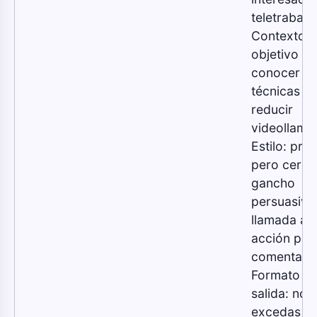
teletrabajo
Contexto: e
objetivo es
conocer tr
técnicas p
reducir
videollama
Estilo: pro
pero cerca
gancho
persuasivo
llamada a l
acción par
comentar.
Formato d
salida: no
excedas la