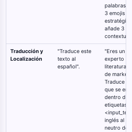
palabras, i
3 emojis
estratégico
añade 3 et
contextuale
Traducción y
"Traduce este
"Eres un tr
Localización
texto al
experto en
español".
literatura t
de marketi
Traduce el 
que se enc
dentro de l
etiquetas
<input_text
inglés al e
neutro de