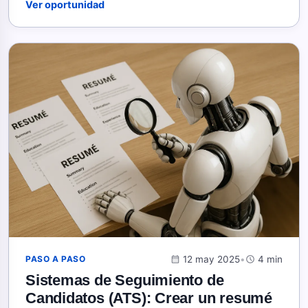
Ver oportunidad
calendar_month
12 may 2025
•
schedule
4 min
PASO A PASO
Sistemas de Seguimiento de
Candidatos (ATS): Crear un resumé