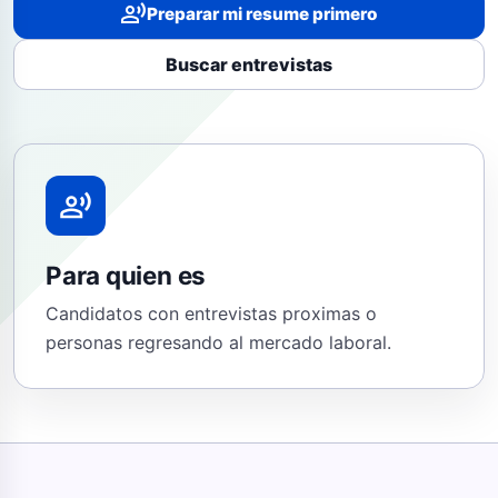
record_voice_over
Preparar mi resume primero
Buscar entrevistas
record_voice_over
Para quien es
Candidatos con entrevistas proximas o
personas regresando al mercado laboral.