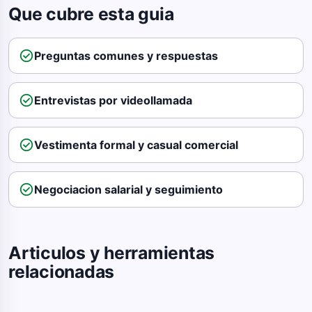
Que cubre esta guia
check_circle
Preguntas comunes y respuestas
check_circle
Entrevistas por videollamada
check_circle
Vestimenta formal y casual comercial
check_circle
Negociacion salarial y seguimiento
Articulos y herramientas
relacionadas