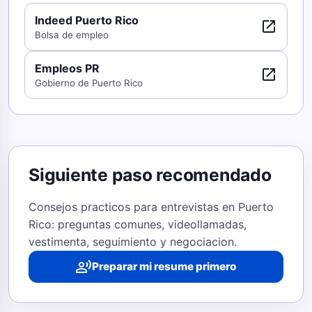
Indeed Puerto Rico
open_in_new
Bolsa de empleo
Empleos PR
open_in_new
Gobierno de Puerto Rico
Siguiente paso recomendado
Consejos practicos para entrevistas en Puerto
Rico: preguntas comunes, videollamadas,
vestimenta, seguimiento y negociacion.
record_voice_over
Preparar mi resume primero