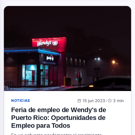
calendar_month
15 jun 2023
•
schedule
3 min
NOTICIAS
Feria de empleo de Wendy's de
Puerto Rico: Oportunidades de
Empleo para Todos