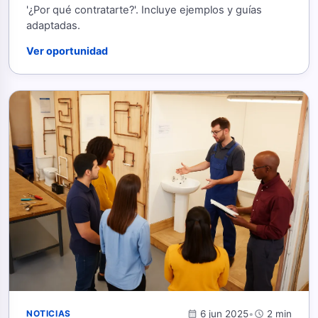
'¿Por qué contratarte?'. Incluye ejemplos y guías
adaptadas.
Ver oportunidad
calendar_month
6 jun 2025
•
schedule
2 min
NOTICIAS