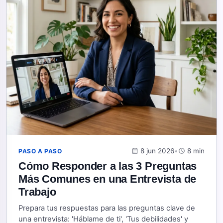
calendar_month
8 jun 2026
•
schedule
8 min
PASO A PASO
Cómo Responder a las 3 Preguntas
Más Comunes en una Entrevista de
Trabajo
Prepara tus respuestas para las preguntas clave de
una entrevista: 'Háblame de ti', 'Tus debilidades' y