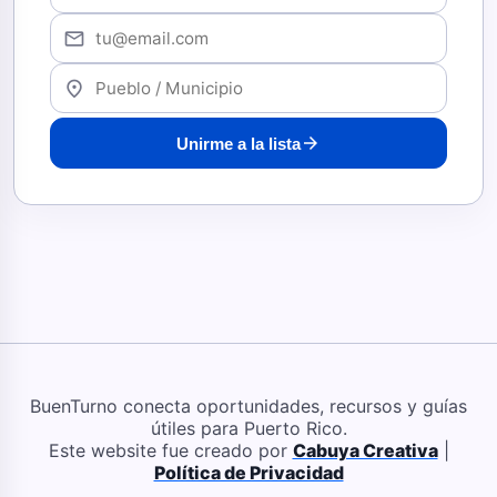
mail
location_on
arrow_forward
Unirme a la lista
BuenTurno conecta oportunidades, recursos y guías
útiles para Puerto Rico.
Este website fue creado por
Cabuya Creativa
|
Política de Privacidad