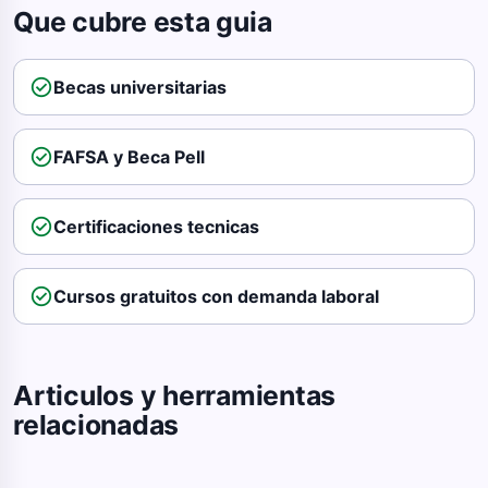
Que cubre esta guia
check_circle
Becas universitarias
check_circle
FAFSA y Beca Pell
check_circle
Certificaciones tecnicas
check_circle
Cursos gratuitos con demanda laboral
Articulos y herramientas
relacionadas