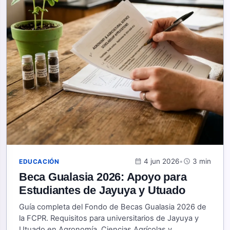
calendar_month
4 jun 2026
•
schedule
3 min
EDUCACIÓN
Beca Gualasia 2026: Apoyo para
Estudiantes de Jayuya y Utuado
Guía completa del Fondo de Becas Gualasia 2026 de
la FCPR. Requisitos para universitarios de Jayuya y
Utuado en Agronomía, Ciencias Agrícolas y