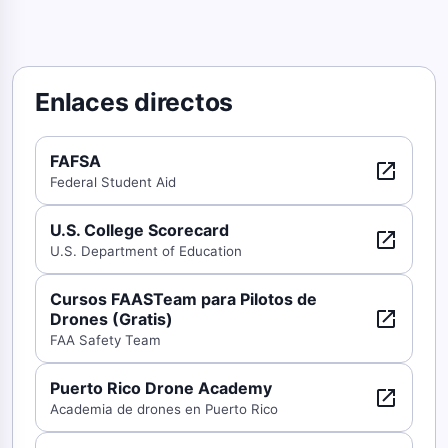
Enlaces directos
FAFSA
open_in_new
Federal Student Aid
U.S. College Scorecard
open_in_new
U.S. Department of Education
Cursos FAASTeam para Pilotos de
open_in_new
Drones (Gratis)
FAA Safety Team
Puerto Rico Drone Academy
open_in_new
Academia de drones en Puerto Rico