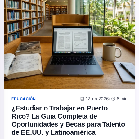
calendar_month
12 jun 2026
•
schedule
6 min
EDUCACIÓN
¿Estudiar o Trabajar en Puerto
Rico? La Guía Completa de
Oportunidades y Becas para Talento
de EE.UU. y Latinoamérica