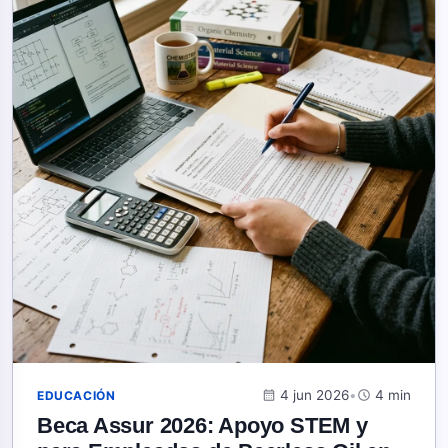
calendar_month
4 jun 2026
•
schedule
4 min
EDUCACIÓN
Beca Assur 2026: Apoyo STEM y