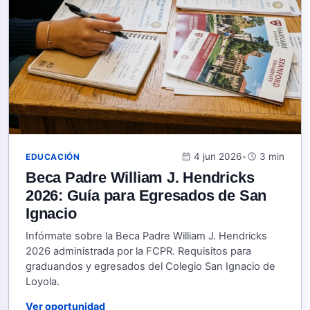
calendar_month
4 jun 2026
•
schedule
3 min
EDUCACIÓN
Beca Padre William J. Hendricks
2026: Guía para Egresados de San
Ignacio
Infórmate sobre la Beca Padre William J. Hendricks
2026 administrada por la FCPR. Requisitos para
graduandos y egresados del Colegio San Ignacio de
Loyola.
Ver oportunidad