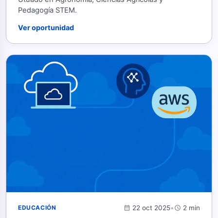
Pedagogía STEM.
Ver oportunidad
calendar_month
22 oct 2025
•
schedule
2 min
EDUCACIÓN